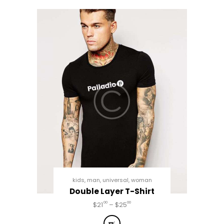
kids
,
man
,
universal
,
woman
Double Layer T-Shirt
00
00
$
21
–
$
25