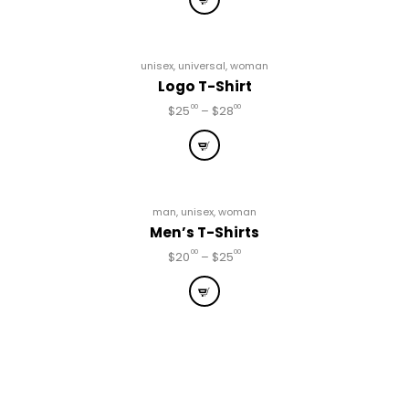
unisex
,
universal
,
woman
Logo T-Shirt
00
00
$
25
–
$
28
man
,
unisex
,
woman
Men’s T-Shirts
00
00
$
20
–
$
25