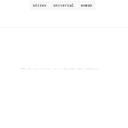
unisex
universal
woman
El joven equipo que actualmente integra
Estudio MRA es capaz de llevar a buen
término cada nuevo proyecto con un nivel
cada vez mayor de complejidad y precisión
en su definición y exigencia en el
producto terminado.