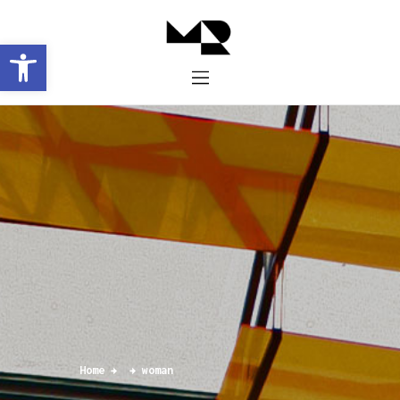
Abrir barra de herramientas
Inicio
Historia
Proyectos
Galería
Contacto
Home
woman