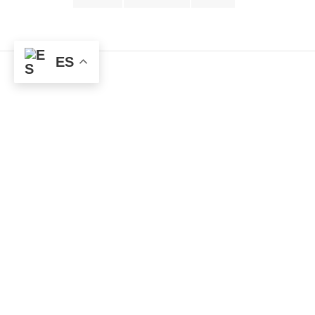
ES
El joven equipo que actualmente integra
Estudio MRA es capaz de llevar a buen
término cada nuevo proyecto con un nivel
cada vez mayor de complejidad y precisión
en su definición y exigencia en el
producto terminado.