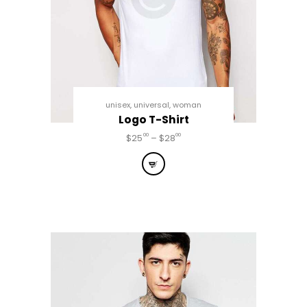
unisex
,
universal
,
woman
Logo T-Shirt
00
00
$
25
–
$
28