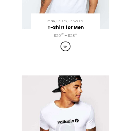
man
,
unisex
,
universal
T-Shirt for Men
00
00
$
20
–
$
28