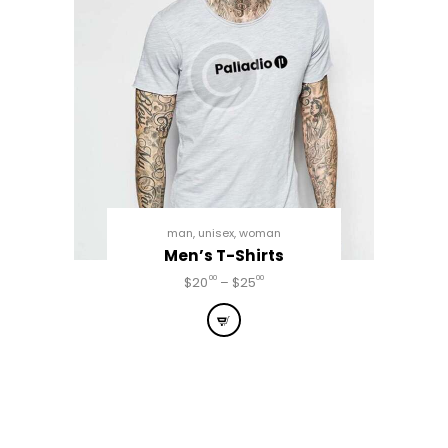
man
,
unisex
,
woman
Men’s T-Shirts
00
00
$
20
–
$
25