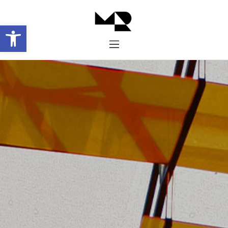
Abrir barra de herramientas
Inicio
Historia
Proyectos
Galería
Contacto