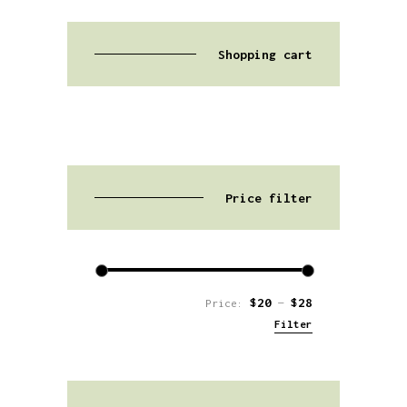
Shopping cart
Price filter
$20
$28
Price:
—
Filter
Min
Max
price
price