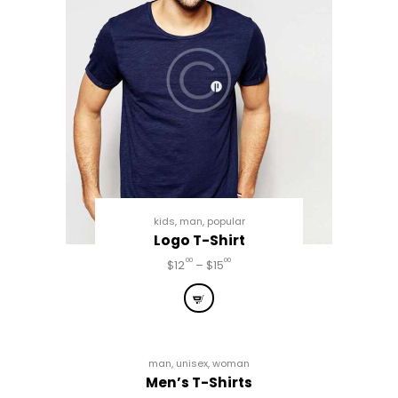
kids
,
man
,
popular
Logo T-Shirt
00
00
$
12
–
$
15
man
,
unisex
,
woman
Men’s T-Shirts