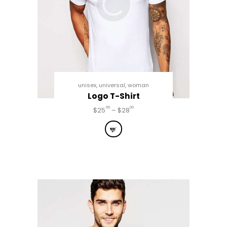
unisex
,
universal
,
woman
Logo T-Shirt
00
00
$
25
–
$
28