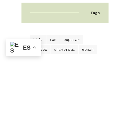
Tags
kids
man
popular
ES
unisex
universal
woman
El joven equipo que actualmente integra
Estudio MRA es capaz de llevar a buen
término cada nuevo proyecto con un nivel