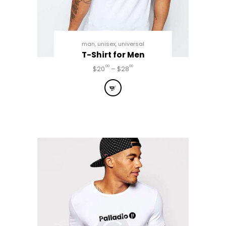
man
,
unisex
,
universal
T-Shirt for Men
00
00
$
20
–
$
28