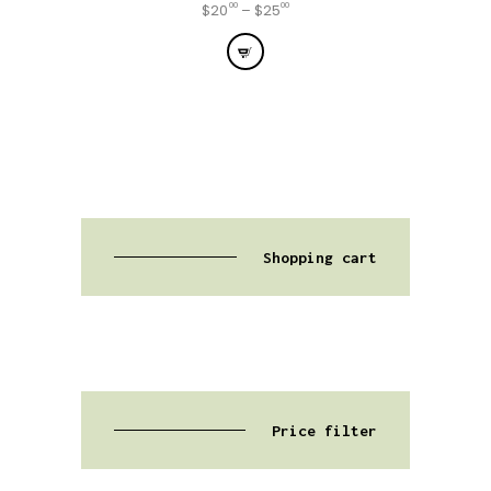
00
00
$
20
–
$
25
Shopping cart
Price filter