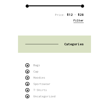
$12
$28
Price:
—
Filter
Min
Max
price
price
Categories
Bags
Cap
Hoodies
Sportswear
T-Shirts
Uncategorized