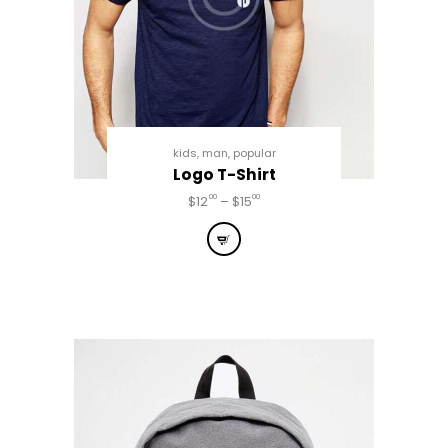
kids
,
man
,
popular
Logo T-Shirt
00
00
$
12
–
$
15