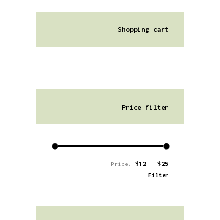
Shopping cart
Price filter
$12
$25
Price:
—
Filter
Min
Max
price
price