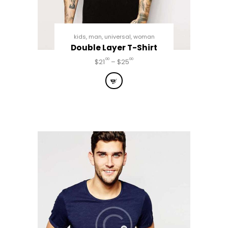
kids
,
man
,
universal
,
woman
Double Layer T-Shirt
00
00
$
21
–
$
25