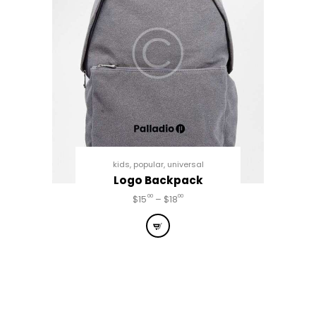
kids
,
popular
,
universal
Logo Backpack
00
00
$
15
–
$
18