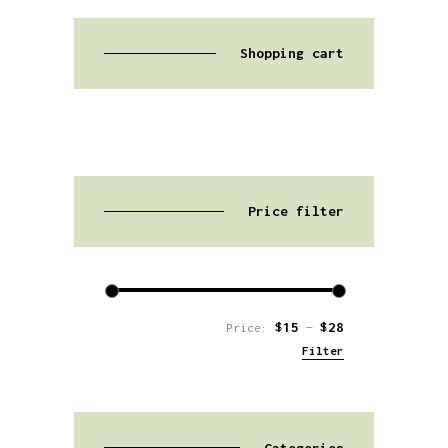
Shopping cart
Price filter
$15
$28
Price:
—
Filter
Min
Max
price
price
Categories