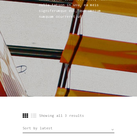
nulla tation in usu, ea meis
signiferumque est, quo omnium
numquam ocurreret ut.
Showing all 3 results