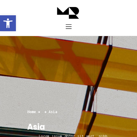
Abrir barra de herramientas
Inicio
Historia
Proyectos
Galería
Contacto
Home
Asia
Asia
Lorem ipsum dolor sit amet, nibh