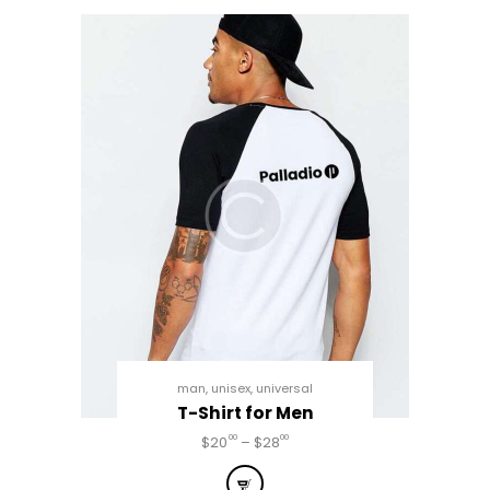
man
,
unisex
,
universal
T-Shirt for Men
00
00
$
20
–
$
28