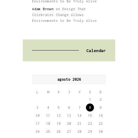
Environments to Be Truly Alive
Adam Brown
en
Design That
Celebrates Change Allows
Environments to Be Truly Alive
Calendar
agosto 2026
L
M
X
J
V
S
D
1
2
3
4
5
6
7
8
9
10
11
12
13
14
15
16
17
18
19
20
21
22
23
24
25
26
27
28
29
30