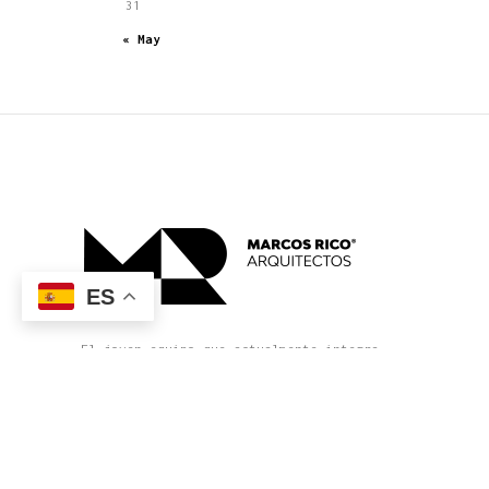
31
« May
ES
El joven equipo que actualmente integra
Estudio MRA es capaz de llevar a buen
término cada nuevo proyecto con un nivel
cada vez mayor de complejidad y precisión
en su definición y exigencia en el
producto terminado.