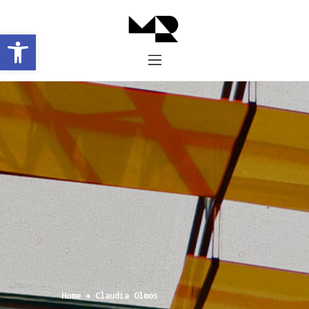
Abrir barra de herramientas
Inicio
Historia
Proyectos
Galería
Contacto
Home
Claudia Olmos