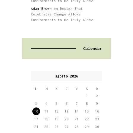
Environments to Be Truly Alive
Adam Brown
en
Design That
Celebrates Change Allows
Environments to Be Truly Alive
Calendar
agosto 2026
L
M
X
J
V
S
D
1
2
3
4
5
6
7
8
9
10
11
12
13
14
15
16
17
18
19
20
21
22
23
24
25
26
27
28
29
30