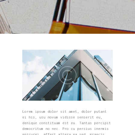
Lorem ipsum dolor sit amet, dolor putant
ei his, usu novum vidisse senserit eu,
denique constituam est eu. Tantas percipit
democritum no nec. Pro cu persius inermis
epicurei, affert altera ea sed, graecis