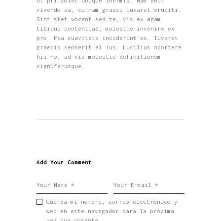
Ut pri solet ubique inermis. Nam enim
vivendo ea, cu nam graeci iuvaret eruditi.
Sint stet vocent sed te, vis ex agam
tibique sententiae, molestie invenire ex
pro. Mea suavitate inciderint ex. Iuvaret
graecis senserit ei ius. Lucilius oportere
his no, ad vis molestie definitionem
signiferumque.
Add Your Comment
Guarda mi nombre, correo electrónico y
web en este navegador para la próxima
vez que comente.