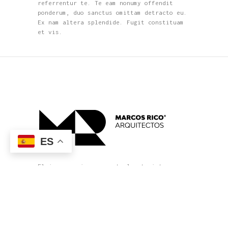
referrentur te. Te eam nonumy offendit
ponderum, duo sanctus omittam detracto eu.
Ex nam altera splendide. Fugit constituam
et vis.
ES
El joven equipo que actualmente integra
Estudio MRA es capaz de llevar a buen
término cada nuevo proyecto con un nivel
cada vez mayor de complejidad y precisión
en su definición y exigencia en el
producto terminado.