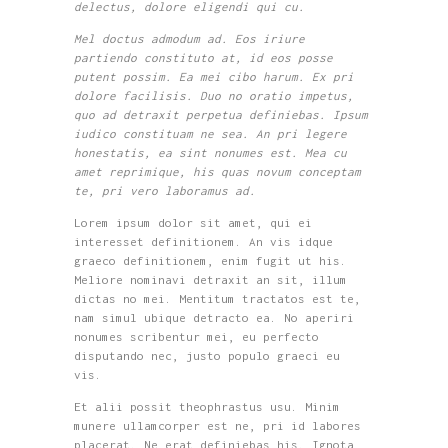
delectus, dolore eligendi qui cu.
Mel doctus admodum ad. Eos iriure
partiendo constituto at, id eos posse
putent possim. Ea mei cibo harum. Ex pri
dolore facilisis. Duo no oratio impetus,
quo ad detraxit perpetua definiebas. Ipsum
iudico constituam ne sea. An pri legere
honestatis, ea sint nonumes est. Mea cu
amet reprimique, his quas novum conceptam
te, pri vero laboramus ad.
Lorem ipsum dolor sit amet, qui ei
interesset definitionem. An vis idque
graeco definitionem, enim fugit ut his.
Meliore nominavi detraxit an sit, illum
dictas no mei. Mentitum tractatos est te,
nam simul ubique detracto ea. No aperiri
nonumes scribentur mei, eu perfecto
disputando nec, justo populo graeci eu
vis.
Et alii possit theophrastus usu. Minim
munere ullamcorper est ne, pri id labores
placerat. Ne erat definiebas his. Ignota