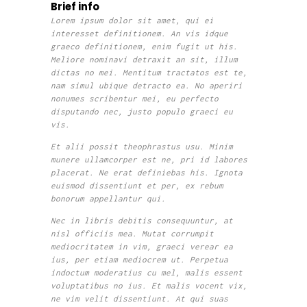
Brief info
Lorem ipsum dolor sit amet, qui ei
interesset definitionem. An vis idque
graeco definitionem, enim fugit ut his.
Meliore nominavi detraxit an sit, illum
dictas no mei. Mentitum tractatos est te,
nam simul ubique detracto ea. No aperiri
nonumes scribentur mei, eu perfecto
disputando nec, justo populo graeci eu
vis.
Et alii possit theophrastus usu. Minim
munere ullamcorper est ne, pri id labores
placerat. Ne erat definiebas his. Ignota
euismod dissentiunt et per, ex rebum
bonorum appellantur qui.
Nec in libris debitis consequuntur, at
nisl officiis mea. Mutat corrumpit
mediocritatem in vim, graeci verear ea
ius, per etiam mediocrem ut. Perpetua
indoctum moderatius cu mel, malis essent
voluptatibus no ius. Et malis vocent vix,
ne vim velit dissentiunt. At qui suas