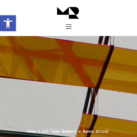
Abrir barra de herramientas
Inicio
Historia
Proyectos
Galería
Contacto
Home
All Team Members
Nanna Ditzel